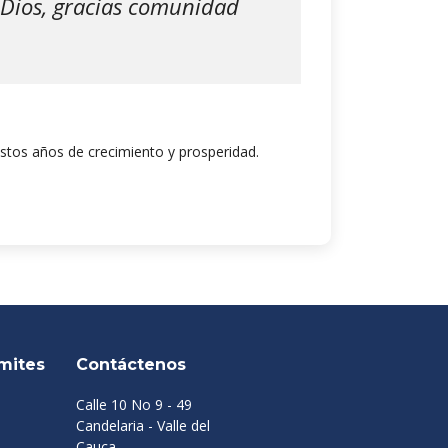
s Dios, gracias comunidad
stos años de crecimiento y prosperidad.
mites
Contáctenos
Calle 10 No 9 - 49
Candelaria - Valle del
Cauca