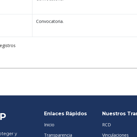
Convocatoria.
registros
Enlaces Rápidos
Nuestros Tra
SP
Inicio
RCD
teger y
Transparencia
Vinculaciones